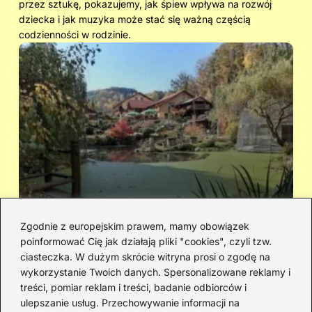
przez sztukę, pokazujemy, jak śpiew wpływa na rozwój
dziecka i jak muzyka może stać się ważną częścią
codzienności w rodzinie.
Zgodnie z europejskim prawem, mamy obowiązek
poinformować Cię jak działają pliki "cookies", czyli tzw.
Cicha woda — kto śpiewał i jaka jest
Ja
ciasteczka. W dużym skrócie witryna prosi o zgodę na
historia piosenki
sa
wykorzystanie Twoich danych. Spersonalizowane reklamy i
go
treści, pomiar reklam i treści, badanie odbiorców i
ulepszanie usług. Przechowywanie informacji na