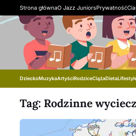
Strona główna
O Jazz Juniors
Prywatność
Cia
Dziecko
Muzyka
Artyści
Rodzice
Ciąża
Dieta
Lifestyl
Tag:
Rodzinne wyciecz