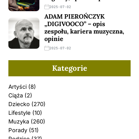
2025-07-02
ADAM PIEROŃCZYK
„DIGIVOOCO” – opis
zespołu, kariera muzyczna,
opinie
2025-07-02
Kategorie
Artyści
(8)
Ciąża
(2)
Dziecko
(270)
Lifestyle
(10)
Muzyka
(260)
Porady
(51)
Rodzice
(37)