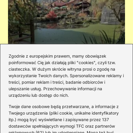
Zgodnie z europejskim prawem, mamy obowiązek
poinformować Cię jak działają pliki "cookies", czyli tzw.
Cicha woda — kto śpiewał i jaka jest
Ja
ciasteczka. W dużym skrócie witryna prosi o zgodę na
historia piosenki
sa
wykorzystanie Twoich danych. Spersonalizowane reklamy i
go
treści, pomiar reklam i treści, badanie odbiorców i
ulepszanie usług. Przechowywanie informacji na
urządzeniu lub dostęp do nich.
Redakcja
Twoje dane osobowe będą przetwarzane, a informacje z
JazzJuniors.pl to miejsce dla rodziców, nauczycieli,
Twojego urządzenia (pliki cookie, unikalne identyfikatory
animatorów i wszystkich, którzy wierzą, że muzyka to coś
itp.) mogą być wyświetlane i zapisywane przez 137
więcej niż dźwięki – to emocje, relacje i wspomnienia.
dostawców spełniających wymogi TFC oraz partnerów
Szukasz inspiracji do rodzinnego śpiewania?
reklamowych (62) lub im udostępniane. Mogą też być