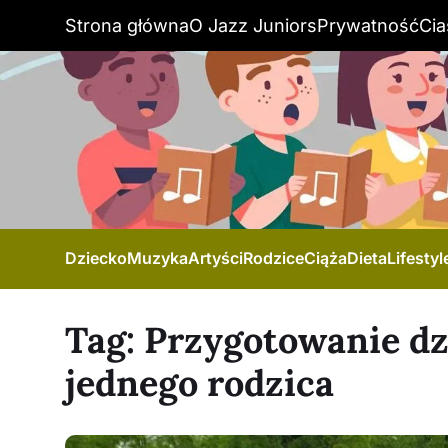
Strona główna
O Jazz Juniors
Prywatność
Cia
Dziecko
Muzyka
Artyści
Rodzice
Ciąża
Dieta
Lifestyl
Tag:
Przygotowanie dz
jednego rodzica