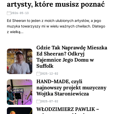
artysty, które musisz poznać
2026-05-13
Ed Sheeran to jeden z moich ulubionych artystów, a jego
muzyka towarzyszy mi w wielu ważnych chwilach. Dlatego
z wielką…
Gdzie Tak Naprawdę Mieszka
Ed Sheeran? Odkryj
Tajemnice Jego Domu w
Suffolk
2025-12-02
HAND-MADE, czyli
najnowszy projekt muzyczny
Wojtka Staroniewicza
2025-07-02
WŁODZIMIERZ PAWLIK –