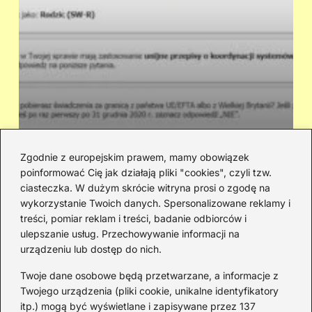
Zgodnie z europejskim prawem, mamy obowiązek
poinformować Cię jak działają pliki "cookies", czyli tzw.
Ile dostaniesz na dziecko z 500+ i
Cz
ciasteczka. W dużym skrócie witryna prosi o zgodę na
innych świadczeń? Wyliczenie kwot
sł
wykorzystanie Twoich danych. Spersonalizowane reklamy i
treści, pomiar reklam i treści, badanie odbiorców i
ulepszanie usług. Przechowywanie informacji na
urządzeniu lub dostęp do nich.
Redakcja
Twoje dane osobowe będą przetwarzane, a informacje z
JazzJuniors.pl to miejsce dla rodziców, nauczycieli,
Twojego urządzenia (pliki cookie, unikalne identyfikatory
animatorów i wszystkich, którzy wierzą, że muzyka to coś
itp.) mogą być wyświetlane i zapisywane przez 137