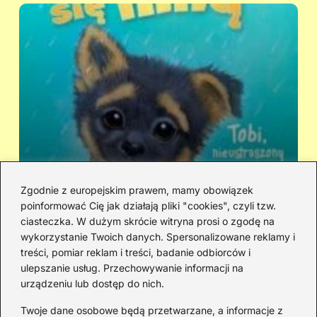
Zgodnie z europejskim prawem, mamy obowiązek
poinformować Cię jak działają pliki "cookies", czyli tzw.
Kto śpiewa „Zaopiekuj się mną”? IRA
Ci
ciasteczka. W dużym skrócie witryna prosi o zgodę na
czy Rezerwat — prawda o dwóch
hi
wykorzystanie Twoich danych. Spersonalizowane reklamy i
wersjach
treści, pomiar reklam i treści, badanie odbiorców i
ulepszanie usług. Przechowywanie informacji na
urządzeniu lub dostęp do nich.
Redakcja
Twoje dane osobowe będą przetwarzane, a informacje z