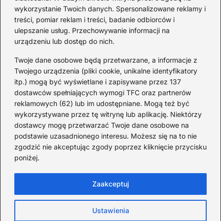
historia piosenki
sa
wykorzystanie Twoich danych. Spersonalizowane reklamy i
go
treści, pomiar reklam i treści, badanie odbiorców i
ulepszanie usług. Przechowywanie informacji na
urządzeniu lub dostęp do nich.
Redakcja
Twoje dane osobowe będą przetwarzane, a informacje z
JazzJuniors.pl to miejsce dla rodziców, nauczycieli,
Twojego urządzenia (pliki cookie, unikalne identyfikatory
animatorów i wszystkich, którzy wierzą, że muzyka to coś
itp.) mogą być wyświetlane i zapisywane przez 137
więcej niż dźwięki – to emocje, relacje i wspomnienia.
dostawców spełniających wymogi TFC oraz partnerów
Szukasz inspiracji do rodzinnego śpiewania?
reklamowych (62) lub im udostępniane. Mogą też być
wykorzystywane przez tę witrynę lub aplikację. Niektórzy
Redakcja:
Monika Zawadzka
dostawcy mogę przetwarzać Twoje dane osobowe na
podstawie uzasadnionego interesu. Możesz się na to nie
Piłsudskiego 211AD, 14-714 Kielce
zgodzić nie akceptując zgody poprzez kliknięcie przycisku
733 311 7511
poniżej.
poczta@jazzjuniors.pl
Zaakceptuj
Strona główna
O Jazz Juniors
Prywatność
Ustawienia