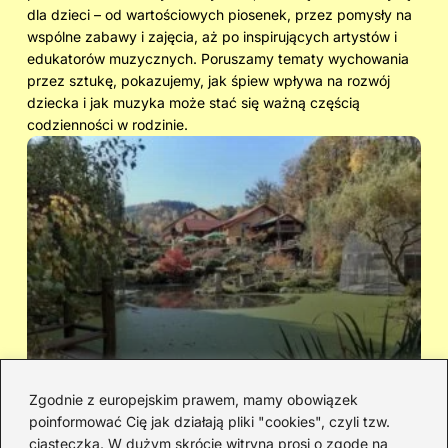
dla dzieci – od wartościowych piosenek, przez pomysły na
wspólne zabawy i zajęcia, aż po inspirujących artystów i
edukatorów muzycznych. Poruszamy tematy wychowania
przez sztukę, pokazujemy, jak śpiew wpływa na rozwój
dziecka i jak muzyka może stać się ważną częścią
codzienności w rodzinie.
Zgodnie z europejskim prawem, mamy obowiązek
poinformować Cię jak działają pliki "cookies", czyli tzw.
Cicha woda — kto śpiewał i jaka jest
Ja
ciasteczka. W dużym skrócie witryna prosi o zgodę na