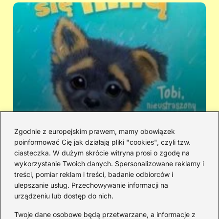
Zgodnie z europejskim prawem, mamy obowiązek
poinformować Cię jak działają pliki "cookies", czyli tzw.
Kto śpiewa „Zaopiekuj się mną”? IRA
Ci
ciasteczka. W dużym skrócie witryna prosi o zgodę na
czy Rezerwat — prawda o dwóch
hi
wykorzystanie Twoich danych. Spersonalizowane reklamy i
wersjach
treści, pomiar reklam i treści, badanie odbiorców i
ulepszanie usług. Przechowywanie informacji na
urządzeniu lub dostęp do nich.
Redakcja
Twoje dane osobowe będą przetwarzane, a informacje z