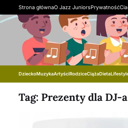
Strona główna
O Jazz Juniors
Prywatność
Cia
Dziecko
Muzyka
Artyści
Rodzice
Ciąża
Dieta
Lifestyl
Tag:
Prezenty dla DJ-a