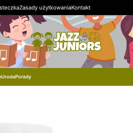
steczka
Zasady użytkowania
Kontakt
e
Uroda
Porady