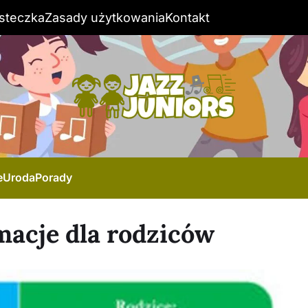
steczka
Zasady użytkowania
Kontakt
e
Uroda
Porady
macje dla rodziców