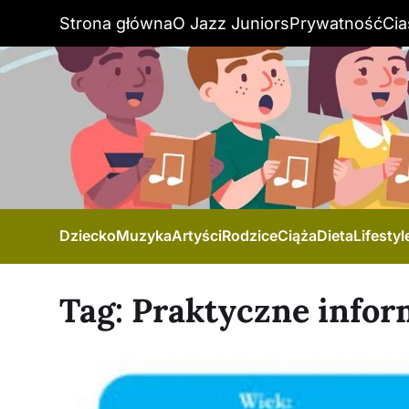
Strona główna
O Jazz Juniors
Prywatność
Cia
Dziecko
Muzyka
Artyści
Rodzice
Ciąża
Dieta
Lifestyl
Tag:
Praktyczne infor