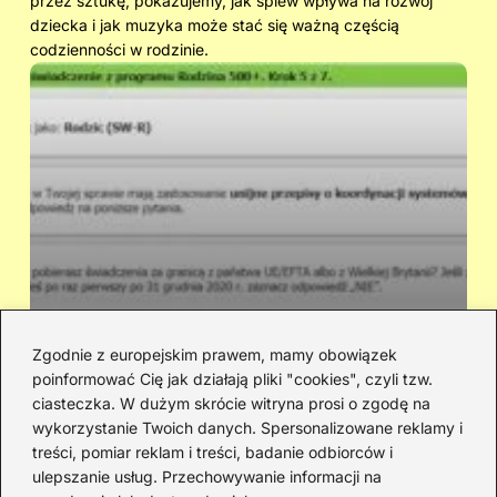
przez sztukę, pokazujemy, jak śpiew wpływa na rozwój
dziecka i jak muzyka może stać się ważną częścią
codzienności w rodzinie.
Zgodnie z europejskim prawem, mamy obowiązek
poinformować Cię jak działają pliki "cookies", czyli tzw.
Ile dostaniesz na dziecko z 500+ i
Cz
ciasteczka. W dużym skrócie witryna prosi o zgodę na
innych świadczeń? Wyliczenie kwot
sł
wykorzystanie Twoich danych. Spersonalizowane reklamy i
treści, pomiar reklam i treści, badanie odbiorców i
ulepszanie usług. Przechowywanie informacji na