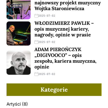
najnowszy projekt muzyczny
Wojtka Staroniewicza
2025-07-02
WŁODZIMIERZ PAWLIK –
opis muzycznej kariery,
nagrody, opinie w prasie
2025-07-02
ADAM PIEROŃCZYK
„DIGIVOOCO” – opis
zespołu, kariera muzyczna,
opinie
2025-07-02
Kategorie
Artyści
(8)