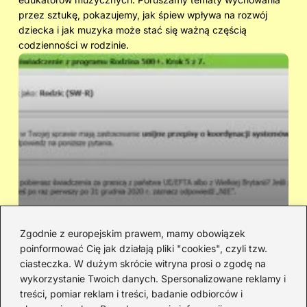
przez sztukę, pokazujemy, jak śpiew wpływa na rozwój
dziecka i jak muzyka może stać się ważną częścią
codzienności w rodzinie.
Zgodnie z europejskim prawem, mamy obowiązek
poinformować Cię jak działają pliki "cookies", czyli tzw.
Ile dostaniesz na dziecko z 500+ i
Cz
ciasteczka. W dużym skrócie witryna prosi o zgodę na
innych świadczeń? Wyliczenie kwot
sł
wykorzystanie Twoich danych. Spersonalizowane reklamy i
treści, pomiar reklam i treści, badanie odbiorców i