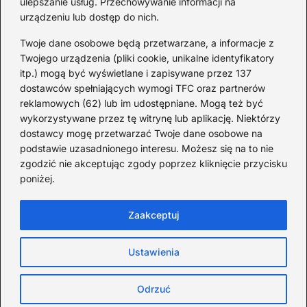
ulepszanie usług. Przechowywanie informacji na
urządzeniu lub dostęp do nich.
Redakcja
Twoje dane osobowe będą przetwarzane, a informacje z
JazzJuniors.pl to miejsce dla rodziców, nauczycieli,
Twojego urządzenia (pliki cookie, unikalne identyfikatory
animatorów i wszystkich, którzy wierzą, że muzyka to coś
itp.) mogą być wyświetlane i zapisywane przez 137
więcej niż dźwięki – to emocje, relacje i wspomnienia.
dostawców spełniających wymogi TFC oraz partnerów
Szukasz inspiracji do rodzinnego śpiewania?
reklamowych (62) lub im udostępniane. Mogą też być
wykorzystywane przez tę witrynę lub aplikację. Niektórzy
Redakcja:
Monika Zawadzka
dostawcy mogę przetwarzać Twoje dane osobowe na
podstawie uzasadnionego interesu. Możesz się na to nie
Piłsudskiego 211AD, 14-714 Kielce
zgodzić nie akceptując zgody poprzez kliknięcie przycisku
733 311 7511
poniżej.
poczta@jazzjuniors.pl
Zaakceptuj
Strona główna
O Jazz Juniors
Prywatność
Ustawienia
Ciasteczka
Zasady użytkowania
Kontakt
Copyright © jazzjuniors.pl
Odrzuć