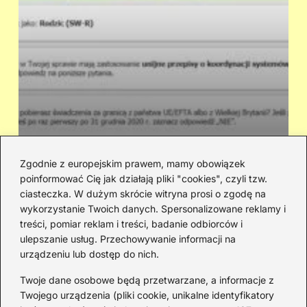
Zgodnie z europejskim prawem, mamy obowiązek
poinformować Cię jak działają pliki "cookies", czyli tzw.
Ile dostaniesz na dziecko z 500+ i
Cz
ciasteczka. W dużym skrócie witryna prosi o zgodę na
innych świadczeń? Wyliczenie kwot
sł
wykorzystanie Twoich danych. Spersonalizowane reklamy i
treści, pomiar reklam i treści, badanie odbiorców i
ulepszanie usług. Przechowywanie informacji na
urządzeniu lub dostęp do nich.
Redakcja
Twoje dane osobowe będą przetwarzane, a informacje z
JazzJuniors.pl to miejsce dla rodziców, nauczycieli,
Twojego urządzenia (pliki cookie, unikalne identyfikatory