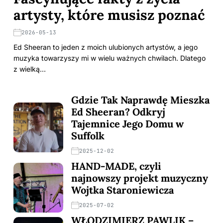
artysty, które musisz poznać
2026-05-13
Ed Sheeran to jeden z moich ulubionych artystów, a jego
muzyka towarzyszy mi w wielu ważnych chwilach. Dlatego
z wielką…
Gdzie Tak Naprawdę Mieszka
Ed Sheeran? Odkryj
Tajemnice Jego Domu w
Suffolk
2025-12-02
HAND-MADE, czyli
najnowszy projekt muzyczny
Wojtka Staroniewicza
2025-07-02
WŁODZIMIERZ PAWLIK –