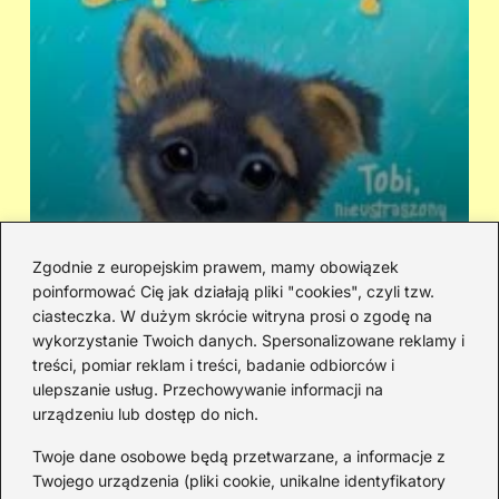
Zgodnie z europejskim prawem, mamy obowiązek
poinformować Cię jak działają pliki "cookies", czyli tzw.
Kto śpiewa „Zaopiekuj się mną”? IRA
Ci
ciasteczka. W dużym skrócie witryna prosi o zgodę na
czy Rezerwat — prawda o dwóch
hi
wykorzystanie Twoich danych. Spersonalizowane reklamy i
wersjach
treści, pomiar reklam i treści, badanie odbiorców i
ulepszanie usług. Przechowywanie informacji na
urządzeniu lub dostęp do nich.
Redakcja
Twoje dane osobowe będą przetwarzane, a informacje z
JazzJuniors.pl to miejsce dla rodziców, nauczycieli,
Twojego urządzenia (pliki cookie, unikalne identyfikatory