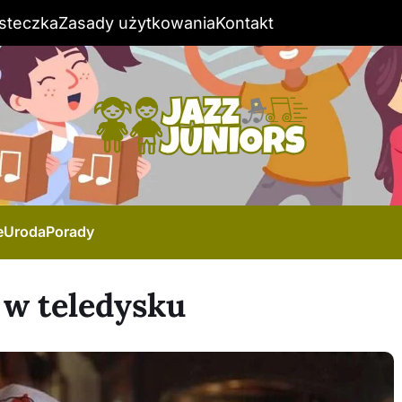
steczka
Zasady użytkowania
Kontakt
e
Uroda
Porady
 w teledysku