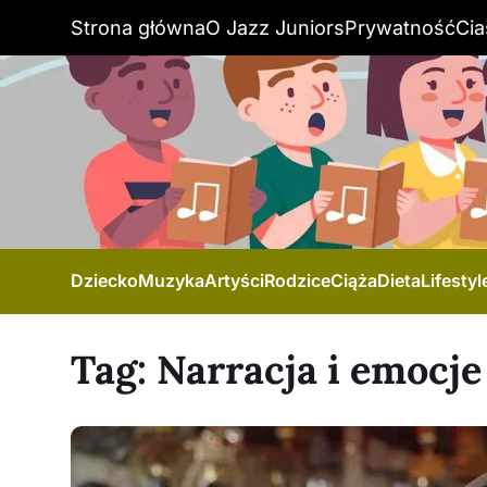
Strona główna
O Jazz Juniors
Prywatność
Cia
Dziecko
Muzyka
Artyści
Rodzice
Ciąża
Dieta
Lifestyl
Tag:
Narracja i emocje