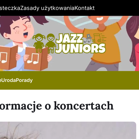
steczka
Zasady użytkowania
Kontakt
e
Uroda
Porady
formacje o koncertach