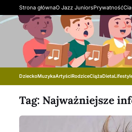
Strona główna
O Jazz Juniors
Prywatność
Cia
Dziecko
Muzyka
Artyści
Rodzice
Ciąża
Dieta
Lifestyl
Tag:
Najważniejsze in