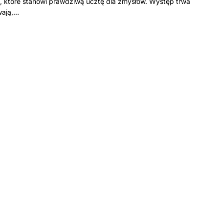
 które stanowi prawdziwą ucztę dla zmysłów. Występ trwa
wają,…