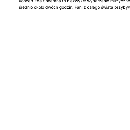
Koncert Eda Sheerana to niezwykłe wydarzenie muzyczne,
średnio około dwóch godzin. Fani z całego świata przyby