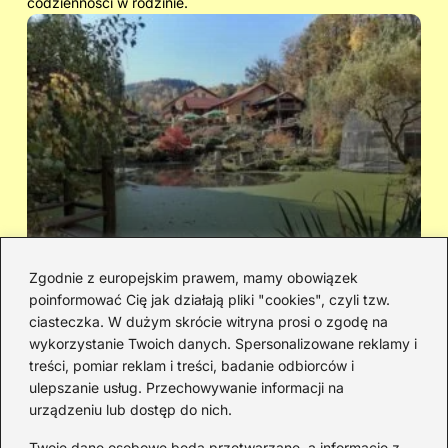
codzienności w rodzinie.
Zgodnie z europejskim prawem, mamy obowiązek
poinformować Cię jak działają pliki "cookies", czyli tzw.
Cicha woda — kto śpiewał i jaka jest
Ja
ciasteczka. W dużym skrócie witryna prosi o zgodę na
historia piosenki
sa
wykorzystanie Twoich danych. Spersonalizowane reklamy i
go
treści, pomiar reklam i treści, badanie odbiorców i
ulepszanie usług. Przechowywanie informacji na
urządzeniu lub dostęp do nich.
Redakcja
Twoje dane osobowe będą przetwarzane, a informacje z