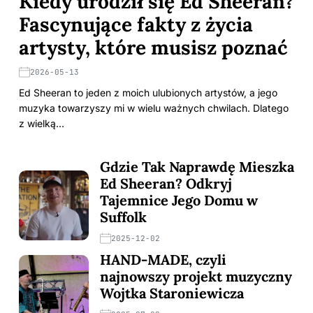
Kiedy urodził się Ed Sheeran?
Fascynujące fakty z życia
artysty, które musisz poznać
2026-05-13
Ed Sheeran to jeden z moich ulubionych artystów, a jego
muzyka towarzyszy mi w wielu ważnych chwilach. Dlatego
z wielką…
Gdzie Tak Naprawdę Mieszka
Ed Sheeran? Odkryj
Tajemnice Jego Domu w
Suffolk
2025-12-02
HAND-MADE, czyli
najnowszy projekt muzyczny
Wojtka Staroniewicza