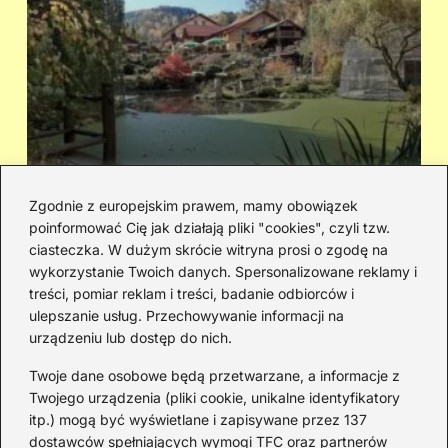
Zgodnie z europejskim prawem, mamy obowiązek
poinformować Cię jak działają pliki "cookies", czyli tzw.
Cicha woda — kto śpiewał i jaka jest
Ja
ciasteczka. W dużym skrócie witryna prosi o zgodę na
historia piosenki
sa
wykorzystanie Twoich danych. Spersonalizowane reklamy i
go
treści, pomiar reklam i treści, badanie odbiorców i
ulepszanie usług. Przechowywanie informacji na
urządzeniu lub dostęp do nich.
Redakcja
Twoje dane osobowe będą przetwarzane, a informacje z
JazzJuniors.pl to miejsce dla rodziców, nauczycieli,
Twojego urządzenia (pliki cookie, unikalne identyfikatory
animatorów i wszystkich, którzy wierzą, że muzyka to coś
itp.) mogą być wyświetlane i zapisywane przez 137
więcej niż dźwięki – to emocje, relacje i wspomnienia.
dostawców spełniających wymogi TFC oraz partnerów