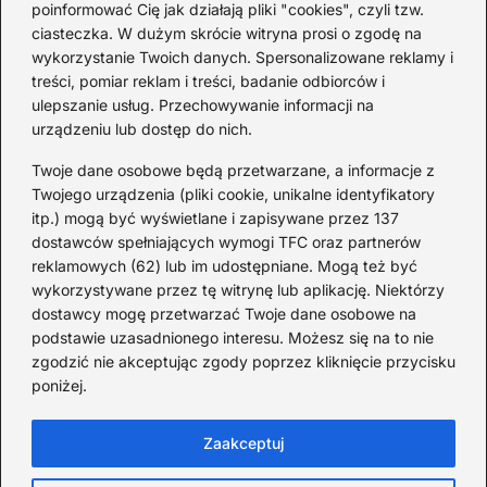
poinformować Cię jak działają pliki "cookies", czyli tzw.
Kto śpiewa „Zaopiekuj się mną”? IRA
Ci
ciasteczka. W dużym skrócie witryna prosi o zgodę na
czy Rezerwat — prawda o dwóch
hi
wykorzystanie Twoich danych. Spersonalizowane reklamy i
wersjach
treści, pomiar reklam i treści, badanie odbiorców i
ulepszanie usług. Przechowywanie informacji na
urządzeniu lub dostęp do nich.
Redakcja
Twoje dane osobowe będą przetwarzane, a informacje z
JazzJuniors.pl to miejsce dla rodziców, nauczycieli,
Twojego urządzenia (pliki cookie, unikalne identyfikatory
animatorów i wszystkich, którzy wierzą, że muzyka to coś
itp.) mogą być wyświetlane i zapisywane przez 137
więcej niż dźwięki – to emocje, relacje i wspomnienia.
dostawców spełniających wymogi TFC oraz partnerów
Szukasz inspiracji do rodzinnego śpiewania?
reklamowych (62) lub im udostępniane. Mogą też być
wykorzystywane przez tę witrynę lub aplikację. Niektórzy
Redakcja:
Monika Zawadzka
dostawcy mogę przetwarzać Twoje dane osobowe na
podstawie uzasadnionego interesu. Możesz się na to nie
Piłsudskiego 211AD, 14-714 Kielce
zgodzić nie akceptując zgody poprzez kliknięcie przycisku
733 311 7511
poniżej.
poczta@jazzjuniors.pl
Zaakceptuj