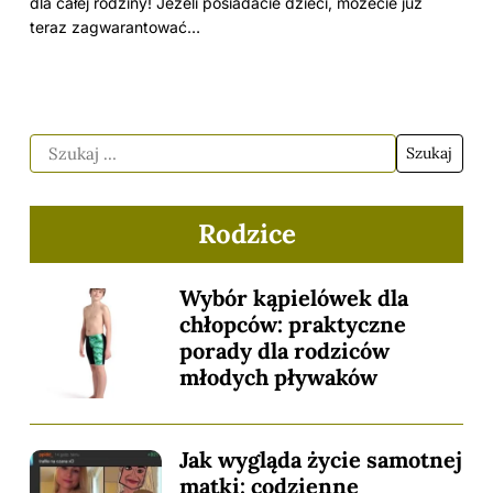
dla całej rodziny! Jeżeli posiadacie dzieci, możecie już
teraz zagwarantować…
Rodzice
Wybór kąpielówek dla
chłopców: praktyczne
porady dla rodziców
młodych pływaków
Jak wygląda życie samotnej
matki: codzienne