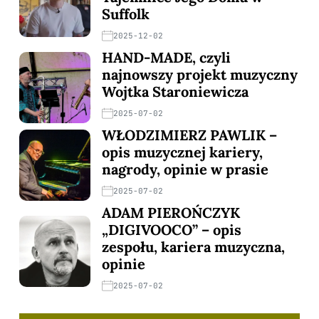
Suffolk
2025-12-02
HAND-MADE, czyli
najnowszy projekt muzyczny
Wojtka Staroniewicza
2025-07-02
WŁODZIMIERZ PAWLIK –
opis muzycznej kariery,
nagrody, opinie w prasie
2025-07-02
ADAM PIEROŃCZYK
„DIGIVOOCO” – opis
zespołu, kariera muzyczna,
opinie
2025-07-02