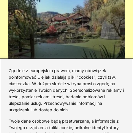
Zgodnie z europejskim prawem, mamy obowiązek
poinformować Cię jak działają pliki "cookies", czyli tzw.
Cicha woda — kto śpiewał i jaka jest
Ja
ciasteczka. W dużym skrócie witryna prosi o zgodę na
historia piosenki
sa
wykorzystanie Twoich danych. Spersonalizowane reklamy i
go
treści, pomiar reklam i treści, badanie odbiorców i
ulepszanie usług. Przechowywanie informacji na
urządzeniu lub dostęp do nich.
Redakcja
Twoje dane osobowe będą przetwarzane, a informacje z
JazzJuniors.pl to miejsce dla rodziców, nauczycieli,
Twojego urządzenia (pliki cookie, unikalne identyfikatory