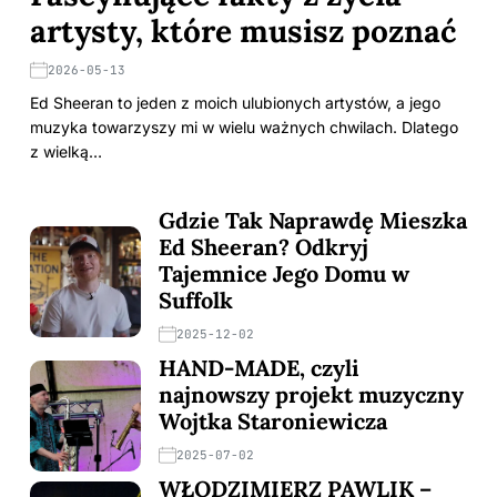
artysty, które musisz poznać
2026-05-13
Ed Sheeran to jeden z moich ulubionych artystów, a jego
muzyka towarzyszy mi w wielu ważnych chwilach. Dlatego
z wielką…
Gdzie Tak Naprawdę Mieszka
Ed Sheeran? Odkryj
Tajemnice Jego Domu w
Suffolk
2025-12-02
HAND-MADE, czyli
najnowszy projekt muzyczny
Wojtka Staroniewicza
2025-07-02
WŁODZIMIERZ PAWLIK –