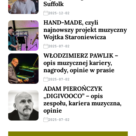
Suffolk
2025-12-02
HAND-MADE, czyli
najnowszy projekt muzyczny
Wojtka Staroniewicza
2025-07-02
WŁODZIMIERZ PAWLIK –
opis muzycznej kariery,
nagrody, opinie w prasie
2025-07-02
ADAM PIEROŃCZYK
„DIGIVOOCO” – opis
zespołu, kariera muzyczna,
opinie
2025-07-02