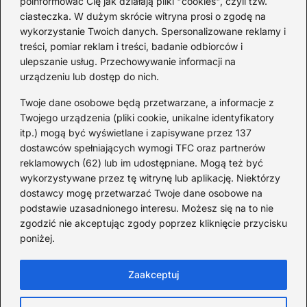
poinformować Cię jak działają pliki "cookies", czyli tzw.
Cicha woda — kto śpiewał i jaka jest
Ja
ciasteczka. W dużym skrócie witryna prosi o zgodę na
historia piosenki
sa
wykorzystanie Twoich danych. Spersonalizowane reklamy i
go
treści, pomiar reklam i treści, badanie odbiorców i
ulepszanie usług. Przechowywanie informacji na
urządzeniu lub dostęp do nich.
Redakcja
Twoje dane osobowe będą przetwarzane, a informacje z
JazzJuniors.pl to miejsce dla rodziców, nauczycieli,
Twojego urządzenia (pliki cookie, unikalne identyfikatory
animatorów i wszystkich, którzy wierzą, że muzyka to coś
itp.) mogą być wyświetlane i zapisywane przez 137
więcej niż dźwięki – to emocje, relacje i wspomnienia.
dostawców spełniających wymogi TFC oraz partnerów
Szukasz inspiracji do rodzinnego śpiewania?
reklamowych (62) lub im udostępniane. Mogą też być
wykorzystywane przez tę witrynę lub aplikację. Niektórzy
Redakcja:
Monika Zawadzka
dostawcy mogę przetwarzać Twoje dane osobowe na
podstawie uzasadnionego interesu. Możesz się na to nie
Piłsudskiego 211AD, 14-714 Kielce
zgodzić nie akceptując zgody poprzez kliknięcie przycisku
733 311 7511
poniżej.
poczta@jazzjuniors.pl
Zaakceptuj