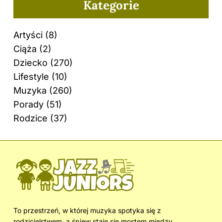
Kategorie
Artyści
(8)
Ciąża
(2)
Dziecko
(270)
Lifestyle
(10)
Muzyka
(260)
Porady
(51)
Rodzice
(37)
To przestrzeń, w której muzyka spotyka się z
rodzicielstwem, a śpiew staje się mostem między