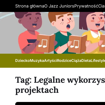
Strona główna
O Jazz Juniors
Prywatność
Cia
Dziecko
Muzyka
Artyści
Rodzice
Ciąża
Dieta
Lifestyl
Tag:
Legalne wykorzys
projektach