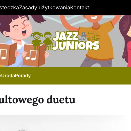
steczka
Zasady użytkowania
Kontakt
e
Uroda
Porady
kultowego duetu