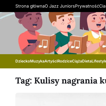
Strona główna
O Jazz Juniors
Prywatność
Cia
Dziecko
Muzyka
Artyści
Rodzice
Ciąża
Dieta
Lifestyl
Tag:
Kulisy nagrania 