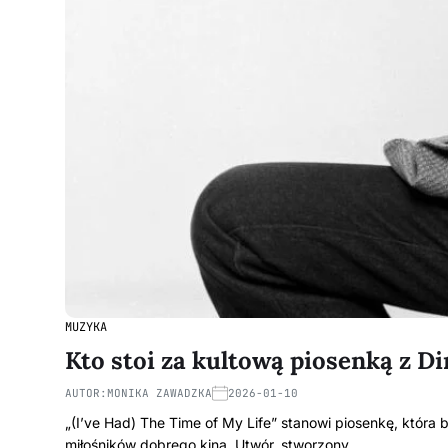
MUZYKA
Kto stoi za kultową piosenką z Di
AUTOR:
MONIKA ZAWADZKA
2026-01-10
„(I’ve Had) The Time of My Life” stanowi piosenkę, która
miłośników dobrego kina. Utwór, stworzony…