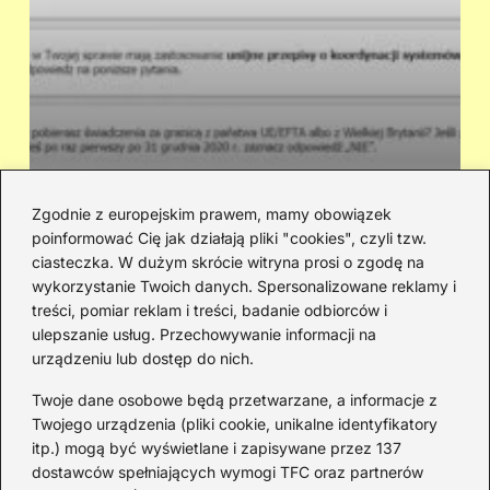
Zgodnie z europejskim prawem, mamy obowiązek
poinformować Cię jak działają pliki "cookies", czyli tzw.
Ile dostaniesz na dziecko z 500+ i
Cz
ciasteczka. W dużym skrócie witryna prosi o zgodę na
innych świadczeń? Wyliczenie kwot
sł
wykorzystanie Twoich danych. Spersonalizowane reklamy i
treści, pomiar reklam i treści, badanie odbiorców i
ulepszanie usług. Przechowywanie informacji na
urządzeniu lub dostęp do nich.
Redakcja
Twoje dane osobowe będą przetwarzane, a informacje z
JazzJuniors.pl to miejsce dla rodziców, nauczycieli,
Twojego urządzenia (pliki cookie, unikalne identyfikatory
animatorów i wszystkich, którzy wierzą, że muzyka to coś
itp.) mogą być wyświetlane i zapisywane przez 137
więcej niż dźwięki – to emocje, relacje i wspomnienia.
dostawców spełniających wymogi TFC oraz partnerów