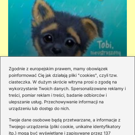
Zgodnie z europejskim prawem, mamy obowiązek
poinformować Cię jak działają pliki "cookies", czyli tzw.
Kto śpiewa „Zaopiekuj się mną”? IRA
Ci
ciasteczka. W dużym skrócie witryna prosi o zgodę na
czy Rezerwat — prawda o dwóch
hi
wykorzystanie Twoich danych. Spersonalizowane reklamy i
wersjach
treści, pomiar reklam i treści, badanie odbiorców i
ulepszanie usług. Przechowywanie informacji na
urządzeniu lub dostęp do nich.
Redakcja
Twoje dane osobowe będą przetwarzane, a informacje z
JazzJuniors.pl to miejsce dla rodziców, nauczycieli,
Twojego urządzenia (pliki cookie, unikalne identyfikatory
animatorów i wszystkich, którzy wierzą, że muzyka to coś
itp.) mogą być wyświetlane i zapisywane przez 137