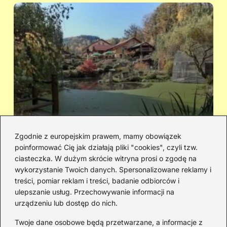
Zgodnie z europejskim prawem, mamy obowiązek
poinformować Cię jak działają pliki "cookies", czyli tzw.
Cicha woda — kto śpiewał i jaka jest
Ja
ciasteczka. W dużym skrócie witryna prosi o zgodę na
historia piosenki
sa
wykorzystanie Twoich danych. Spersonalizowane reklamy i
go
treści, pomiar reklam i treści, badanie odbiorców i
ulepszanie usług. Przechowywanie informacji na
urządzeniu lub dostęp do nich.
Redakcja
Twoje dane osobowe będą przetwarzane, a informacje z