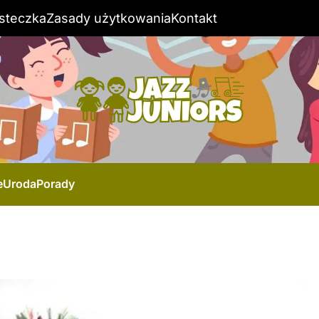
steczka
Zasady użytkowania
Kontakt
e
Uroda
Porady