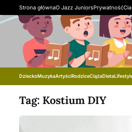
Strona główna
O Jazz Juniors
Prywatność
Cia
Dziecko
Muzyka
Artyści
Rodzice
Ciąża
Dieta
Lifestyl
Tag:
Kostium DIY