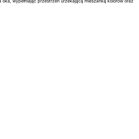
a oka, wypełniając przestrzeń urzekającą mieszanką kolorów oraz