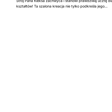
Strój Pana Kleksa zachwyca i stanowi prawdziwą ucztę dl
kształtów! Ta szalona kreacja nie tylko podkreśla jego…