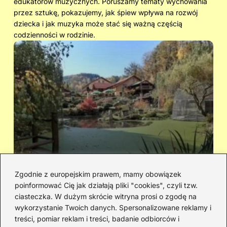
edukatorów muzycznych. Poruszamy tematy wychowania
przez sztukę, pokazujemy, jak śpiew wpływa na rozwój
dziecka i jak muzyka może stać się ważną częścią
codzienności w rodzinie.
Zgodnie z europejskim prawem, mamy obowiązek
poinformować Cię jak działają pliki "cookies", czyli tzw.
Cicha woda — kto śpiewał i jaka jest
Ja
ciasteczka. W dużym skrócie witryna prosi o zgodę na
historia piosenki
sa
wykorzystanie Twoich danych. Spersonalizowane reklamy i
go
treści, pomiar reklam i treści, badanie odbiorców i