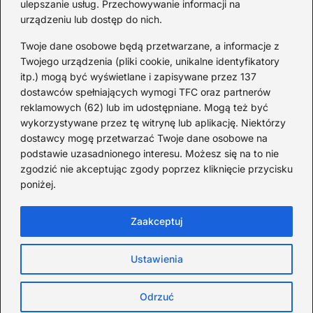
ulepszanie usług. Przechowywanie informacji na
urządzeniu lub dostęp do nich.
Redakcja
Twoje dane osobowe będą przetwarzane, a informacje z
JazzJuniors.pl to miejsce dla rodziców, nauczycieli,
Twojego urządzenia (pliki cookie, unikalne identyfikatory
animatorów i wszystkich, którzy wierzą, że muzyka to coś
itp.) mogą być wyświetlane i zapisywane przez 137
więcej niż dźwięki – to emocje, relacje i wspomnienia.
dostawców spełniających wymogi TFC oraz partnerów
Szukasz inspiracji do rodzinnego śpiewania?
reklamowych (62) lub im udostępniane. Mogą też być
wykorzystywane przez tę witrynę lub aplikację. Niektórzy
Redakcja:
Monika Zawadzka
dostawcy mogę przetwarzać Twoje dane osobowe na
podstawie uzasadnionego interesu. Możesz się na to nie
Piłsudskiego 211AD, 14-714 Kielce
zgodzić nie akceptując zgody poprzez kliknięcie przycisku
733 311 7511
poniżej.
poczta@jazzjuniors.pl
Zaakceptuj
Strona główna
O Jazz Juniors
Prywatność
Ustawienia
Ciasteczka
Zasady użytkowania
Kontakt
Copyright © jazzjuniors.pl
Odrzuć