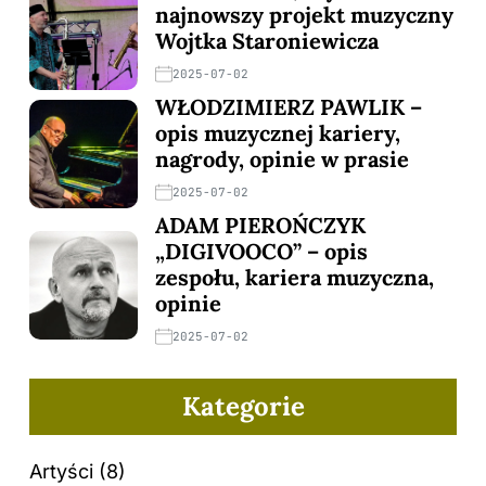
najnowszy projekt muzyczny
Wojtka Staroniewicza
2025-07-02
WŁODZIMIERZ PAWLIK –
opis muzycznej kariery,
nagrody, opinie w prasie
2025-07-02
ADAM PIEROŃCZYK
„DIGIVOOCO” – opis
zespołu, kariera muzyczna,
opinie
2025-07-02
Kategorie
Artyści
(8)