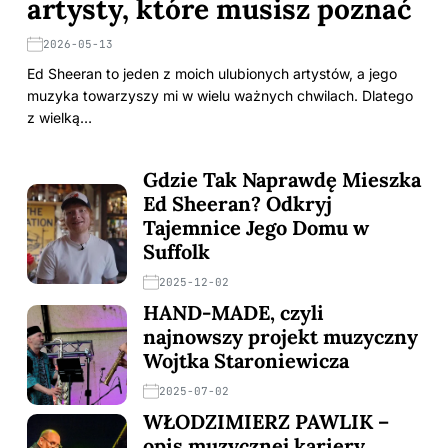
artysty, które musisz poznać
2026-05-13
Ed Sheeran to jeden z moich ulubionych artystów, a jego
muzyka towarzyszy mi w wielu ważnych chwilach. Dlatego
z wielką…
Gdzie Tak Naprawdę Mieszka
Ed Sheeran? Odkryj
Tajemnice Jego Domu w
Suffolk
2025-12-02
HAND-MADE, czyli
najnowszy projekt muzyczny
Wojtka Staroniewicza
2025-07-02
WŁODZIMIERZ PAWLIK –
opis muzycznej kariery,