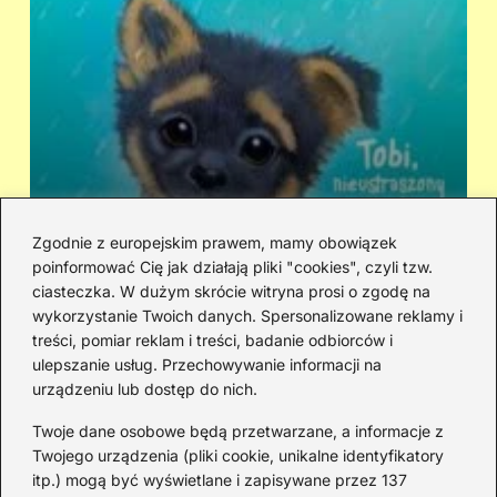
Zgodnie z europejskim prawem, mamy obowiązek
poinformować Cię jak działają pliki "cookies", czyli tzw.
Kto śpiewa „Zaopiekuj się mną”? IRA
Ci
ciasteczka. W dużym skrócie witryna prosi o zgodę na
czy Rezerwat — prawda o dwóch
hi
wykorzystanie Twoich danych. Spersonalizowane reklamy i
wersjach
treści, pomiar reklam i treści, badanie odbiorców i
ulepszanie usług. Przechowywanie informacji na
urządzeniu lub dostęp do nich.
Redakcja
Twoje dane osobowe będą przetwarzane, a informacje z
JazzJuniors.pl to miejsce dla rodziców, nauczycieli,
Twojego urządzenia (pliki cookie, unikalne identyfikatory
animatorów i wszystkich, którzy wierzą, że muzyka to coś
itp.) mogą być wyświetlane i zapisywane przez 137