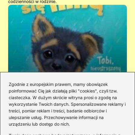
codzienności w rodzinie.
Zgodnie z europejskim prawem, mamy obowiązek
poinformować Cię jak działają pliki "cookies", czyli tzw.
Kto śpiewa „Zaopiekuj się mną”? IRA
Ci
ciasteczka. W dużym skrócie witryna prosi o zgodę na
czy Rezerwat — prawda o dwóch
hi
wykorzystanie Twoich danych. Spersonalizowane reklamy i
wersjach
treści, pomiar reklam i treści, badanie odbiorców i
ulepszanie usług. Przechowywanie informacji na
urządzeniu lub dostęp do nich.
Redakcja