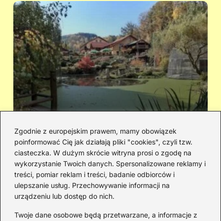
Zgodnie z europejskim prawem, mamy obowiązek
poinformować Cię jak działają pliki "cookies", czyli tzw.
Cicha woda — kto śpiewał i jaka jest
Ja
ciasteczka. W dużym skrócie witryna prosi o zgodę na
historia piosenki
sa
wykorzystanie Twoich danych. Spersonalizowane reklamy i
go
treści, pomiar reklam i treści, badanie odbiorców i
ulepszanie usług. Przechowywanie informacji na
urządzeniu lub dostęp do nich.
Redakcja
Twoje dane osobowe będą przetwarzane, a informacje z