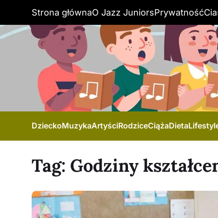
Strona główna
O Jazz Juniors
Prywatność
Cia
Dziecko
Muzyka
Artyści
Rodzice
Ciąża
Dieta
Lifestyl
Tag:
Godziny kształcen