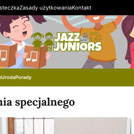
steczka
Zasady użytkowania
Kontakt
e
Uroda
Porady
ia specjalnego