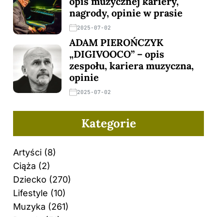
opis muzycznej kariery,
nagrody, opinie w prasie
2025-07-02
ADAM PIEROŃCZYK
„DIGIVOOCO” – opis
zespołu, kariera muzyczna,
opinie
2025-07-02
Kategorie
Artyści
(8)
Ciąża
(2)
Dziecko
(270)
Lifestyle
(10)
Muzyka
(261)