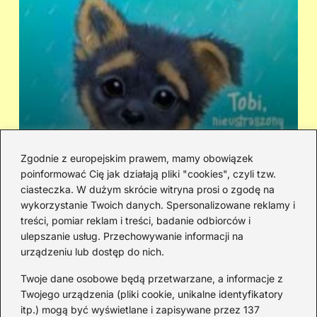
Zgodnie z europejskim prawem, mamy obowiązek
poinformować Cię jak działają pliki "cookies", czyli tzw.
Kto śpiewa „Zaopiekuj się mną”? IRA
Ci
ciasteczka. W dużym skrócie witryna prosi o zgodę na
czy Rezerwat — prawda o dwóch
hi
wykorzystanie Twoich danych. Spersonalizowane reklamy i
wersjach
treści, pomiar reklam i treści, badanie odbiorców i
ulepszanie usług. Przechowywanie informacji na
urządzeniu lub dostęp do nich.
Redakcja
Twoje dane osobowe będą przetwarzane, a informacje z
JazzJuniors.pl to miejsce dla rodziców, nauczycieli,
Twojego urządzenia (pliki cookie, unikalne identyfikatory
animatorów i wszystkich, którzy wierzą, że muzyka to coś
itp.) mogą być wyświetlane i zapisywane przez 137