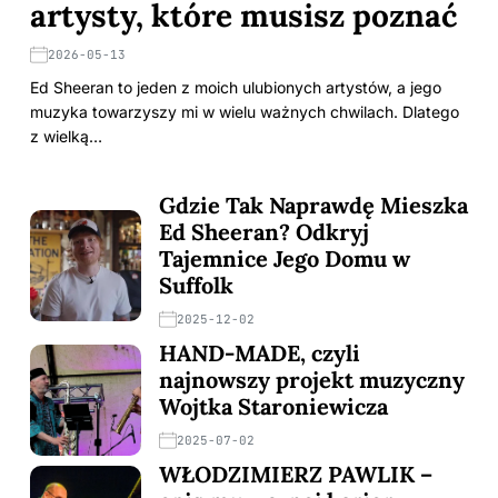
artysty, które musisz poznać
2026-05-13
Ed Sheeran to jeden z moich ulubionych artystów, a jego
muzyka towarzyszy mi w wielu ważnych chwilach. Dlatego
z wielką…
Gdzie Tak Naprawdę Mieszka
Ed Sheeran? Odkryj
Tajemnice Jego Domu w
Suffolk
2025-12-02
HAND-MADE, czyli
najnowszy projekt muzyczny
Wojtka Staroniewicza
2025-07-02
WŁODZIMIERZ PAWLIK –