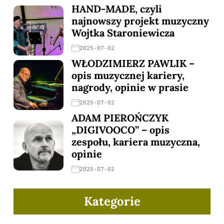
HAND-MADE, czyli
najnowszy projekt muzyczny
Wojtka Staroniewicza
2025-07-02
WŁODZIMIERZ PAWLIK –
opis muzycznej kariery,
nagrody, opinie w prasie
2025-07-02
ADAM PIEROŃCZYK
„DIGIVOOCO” – opis
zespołu, kariera muzyczna,
opinie
2025-07-02
Kategorie