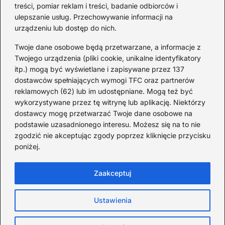
wersjach
treści, pomiar reklam i treści, badanie odbiorców i
ulepszanie usług. Przechowywanie informacji na
urządzeniu lub dostęp do nich.
Redakcja
Twoje dane osobowe będą przetwarzane, a informacje z
JazzJuniors.pl to miejsce dla rodziców, nauczycieli,
Twojego urządzenia (pliki cookie, unikalne identyfikatory
animatorów i wszystkich, którzy wierzą, że muzyka to coś
itp.) mogą być wyświetlane i zapisywane przez 137
więcej niż dźwięki – to emocje, relacje i wspomnienia.
dostawców spełniających wymogi TFC oraz partnerów
Szukasz inspiracji do rodzinnego śpiewania?
reklamowych (62) lub im udostępniane. Mogą też być
wykorzystywane przez tę witrynę lub aplikację. Niektórzy
Redakcja:
Monika Zawadzka
dostawcy mogę przetwarzać Twoje dane osobowe na
podstawie uzasadnionego interesu. Możesz się na to nie
Piłsudskiego 211AD, 14-714 Kielce
zgodzić nie akceptując zgody poprzez kliknięcie przycisku
733 311 7511
poniżej.
poczta@jazzjuniors.pl
Zaakceptuj
Strona główna
O Jazz Juniors
Prywatność
Ustawienia
Ciasteczka
Zasady użytkowania
Kontakt
Copyright © jazzjuniors.pl