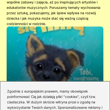
wspólne zabawy i zajęcia, aż po inspirujących artystów i
edukatorów muzycznych. Poruszamy tematy wychowania
przez sztukę, pokazujemy, jak śpiew wpływa na rozwój
dziecka i jak muzyka może stać się ważną częścią
codzienności w rodzinie.
Zgodnie z europejskim prawem, mamy obowiązek
poinformować Cię jak działają pliki "cookies", czyli tzw.
Kto śpiewa „Zaopiekuj się mną”? IRA
Ci
ciasteczka. W dużym skrócie witryna prosi o zgodę na
czy Rezerwat — prawda o dwóch
hi
wykorzystanie Twoich danych. Spersonalizowane reklamy i