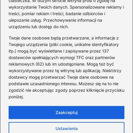
ciasteczka. W dużym skrócie witryna prosi o zgodę na
czy Rezerwat — prawda o dwóch
hi
wykorzystanie Twoich danych. Spersonalizowane reklamy i
wersjach
treści, pomiar reklam i treści, badanie odbiorców i
ulepszanie usług. Przechowywanie informacji na
urządzeniu lub dostęp do nich.
Redakcja
Twoje dane osobowe będą przetwarzane, a informacje z
JazzJuniors.pl to miejsce dla rodziców, nauczycieli,
Twojego urządzenia (pliki cookie, unikalne identyfikatory
animatorów i wszystkich, którzy wierzą, że muzyka to coś
itp.) mogą być wyświetlane i zapisywane przez 137
więcej niż dźwięki – to emocje, relacje i wspomnienia.
dostawców spełniających wymogi TFC oraz partnerów
Szukasz inspiracji do rodzinnego śpiewania?
reklamowych (62) lub im udostępniane. Mogą też być
wykorzystywane przez tę witrynę lub aplikację. Niektórzy
Redakcja:
Monika Zawadzka
dostawcy mogę przetwarzać Twoje dane osobowe na
podstawie uzasadnionego interesu. Możesz się na to nie
Piłsudskiego 211AD, 14-714 Kielce
zgodzić nie akceptując zgody poprzez kliknięcie przycisku
733 311 7511
poniżej.
poczta@jazzjuniors.pl
Zaakceptuj
Strona główna
O Jazz Juniors
Prywatność
Ustawienia