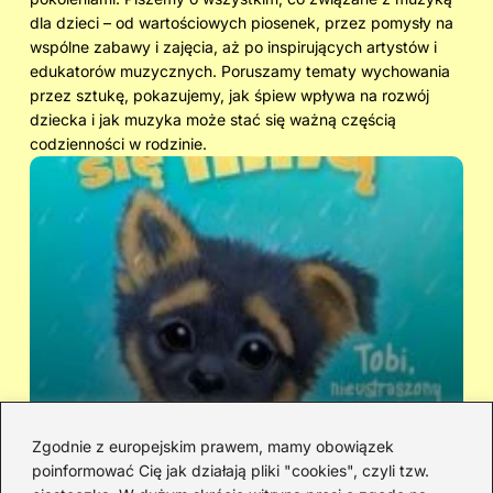
dla dzieci – od wartościowych piosenek, przez pomysły na
wspólne zabawy i zajęcia, aż po inspirujących artystów i
edukatorów muzycznych. Poruszamy tematy wychowania
przez sztukę, pokazujemy, jak śpiew wpływa na rozwój
dziecka i jak muzyka może stać się ważną częścią
codzienności w rodzinie.
Zgodnie z europejskim prawem, mamy obowiązek
poinformować Cię jak działają pliki "cookies", czyli tzw.
Kto śpiewa „Zaopiekuj się mną”? IRA
Ci