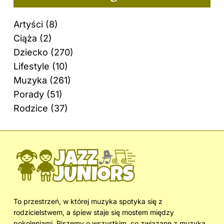
Artyści
(8)
Ciąża
(2)
Dziecko
(270)
Lifestyle
(10)
Muzyka
(261)
Porady
(51)
Rodzice
(37)
To przestrzeń, w której muzyka spotyka się z
rodzicielstwem, a śpiew staje się mostem między
pokoleniami. Piszemy o wszystkim, co związane z muzyką