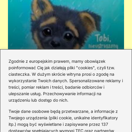
Zgodnie z europejskim prawem, mamy obowiązek
poinformować Cię jak działają pliki "cookies", czyli tzw.
Kto śpiewa „Zaopiekuj się mną”? IRA
Ci
ciasteczka. W dużym skrócie witryna prosi o zgodę na
czy Rezerwat — prawda o dwóch
hi
wykorzystanie Twoich danych. Spersonalizowane reklamy i
wersjach
treści, pomiar reklam i treści, badanie odbiorców i
ulepszanie usług. Przechowywanie informacji na
urządzeniu lub dostęp do nich.
Redakcja
Twoje dane osobowe będą przetwarzane, a informacje z
JazzJuniors.pl to miejsce dla rodziców, nauczycieli,
Twojego urządzenia (pliki cookie, unikalne identyfikatory
animatorów i wszystkich, którzy wierzą, że muzyka to coś
itp.) mogą być wyświetlane i zapisywane przez 137
więcej niż dźwięki – to emocje, relacje i wspomnienia.
dostawców spełniających wymogi TFC oraz partnerów