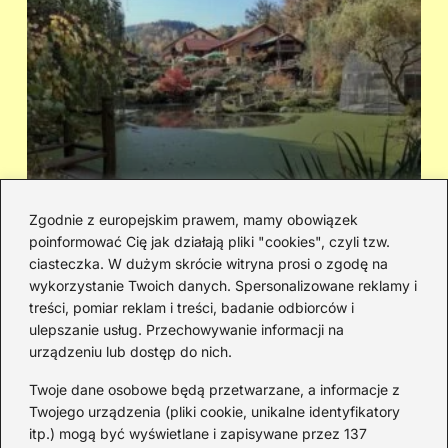
Zgodnie z europejskim prawem, mamy obowiązek
poinformować Cię jak działają pliki "cookies", czyli tzw.
Cicha woda — kto śpiewał i jaka jest
Ja
ciasteczka. W dużym skrócie witryna prosi o zgodę na
historia piosenki
sa
wykorzystanie Twoich danych. Spersonalizowane reklamy i
go
treści, pomiar reklam i treści, badanie odbiorców i
ulepszanie usług. Przechowywanie informacji na
urządzeniu lub dostęp do nich.
Redakcja
Twoje dane osobowe będą przetwarzane, a informacje z
JazzJuniors.pl to miejsce dla rodziców, nauczycieli,
Twojego urządzenia (pliki cookie, unikalne identyfikatory
animatorów i wszystkich, którzy wierzą, że muzyka to coś
itp.) mogą być wyświetlane i zapisywane przez 137