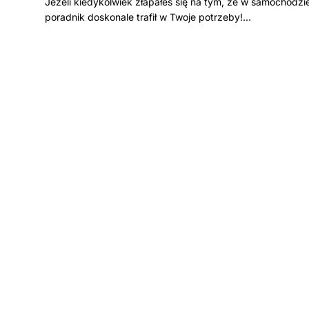
Jeżeli kiedykolwiek złapałeś się na tym, że w samochodzi
poradnik doskonale trafił w Twoje potrzeby!…