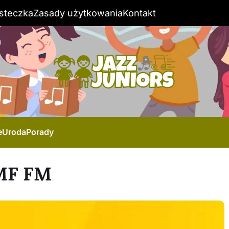
steczka
Zasady użytkowania
Kontakt
e
Uroda
Porady
RMF FM