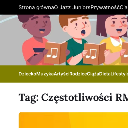
Strona główna
O Jazz Juniors
Prywatność
Cia
Dziecko
Muzyka
Artyści
Rodzice
Ciąża
Dieta
Lifestyl
Tag:
Częstotliwości 