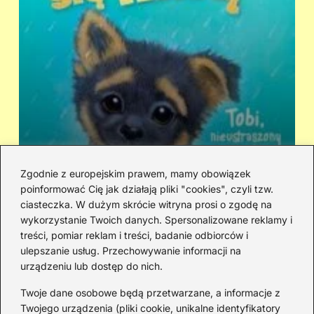
Zgodnie z europejskim prawem, mamy obowiązek
poinformować Cię jak działają pliki "cookies", czyli tzw.
Kto śpiewa „Zaopiekuj się mną”? IRA
Ci
ciasteczka. W dużym skrócie witryna prosi o zgodę na
czy Rezerwat — prawda o dwóch
hi
wykorzystanie Twoich danych. Spersonalizowane reklamy i
wersjach
treści, pomiar reklam i treści, badanie odbiorców i
ulepszanie usług. Przechowywanie informacji na
urządzeniu lub dostęp do nich.
Redakcja
Twoje dane osobowe będą przetwarzane, a informacje z
JazzJuniors.pl to miejsce dla rodziców, nauczycieli,
Twojego urządzenia (pliki cookie, unikalne identyfikatory