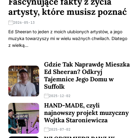
Fascynujące fakty z życia
artysty, które musisz poznać
2026-05-13
Ed Sheeran to jeden z moich ulubionych artystów, a jego
muzyka towarzyszy mi w wielu ważnych chwilach. Dlatego
z wielką…
Gdzie Tak Naprawdę Mieszka
Ed Sheeran? Odkryj
Tajemnice Jego Domu w
Suffolk
2025-12-02
HAND-MADE, czyli
najnowszy projekt muzyczny
Wojtka Staroniewicza
2025-07-02