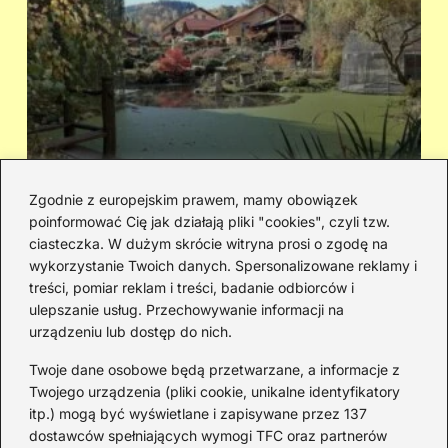
Zgodnie z europejskim prawem, mamy obowiązek
poinformować Cię jak działają pliki "cookies", czyli tzw.
Cicha woda — kto śpiewał i jaka jest
Ja
ciasteczka. W dużym skrócie witryna prosi o zgodę na
historia piosenki
sa
wykorzystanie Twoich danych. Spersonalizowane reklamy i
go
treści, pomiar reklam i treści, badanie odbiorców i
ulepszanie usług. Przechowywanie informacji na
urządzeniu lub dostęp do nich.
Redakcja
Twoje dane osobowe będą przetwarzane, a informacje z
JazzJuniors.pl to miejsce dla rodziców, nauczycieli,
Twojego urządzenia (pliki cookie, unikalne identyfikatory
animatorów i wszystkich, którzy wierzą, że muzyka to coś
itp.) mogą być wyświetlane i zapisywane przez 137
więcej niż dźwięki – to emocje, relacje i wspomnienia.
dostawców spełniających wymogi TFC oraz partnerów