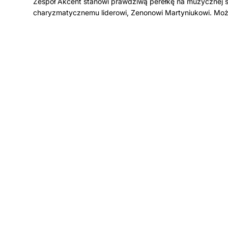
Zespół Akcent stanowi prawdziwą perełkę na muzycznej sce
charyzmatycznemu liderowi, Zenonowi Martyniukowi. Mo