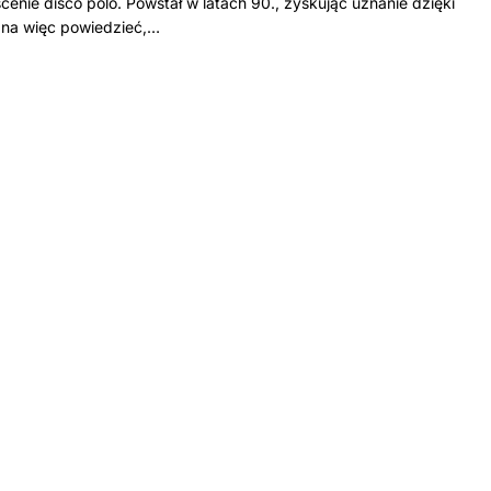
nie disco polo. Powstał w latach 90., zyskując uznanie dzięki
żna więc powiedzieć,…