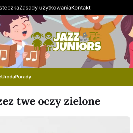
steczka
Zasady użytkowania
Kontakt
e
Uroda
Porady
zez twe oczy zielone