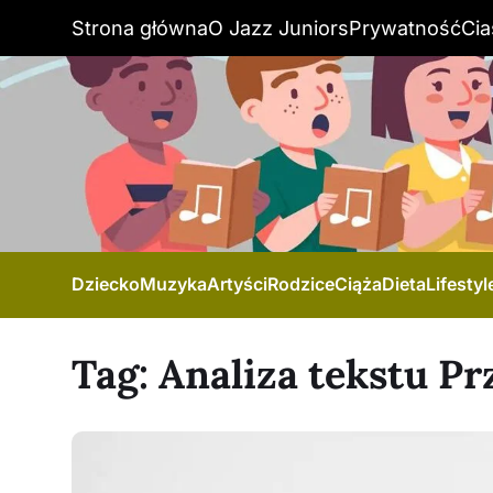
Strona główna
O Jazz Juniors
Prywatność
Cia
Dziecko
Muzyka
Artyści
Rodzice
Ciąża
Dieta
Lifestyl
Tag:
Analiza tekstu Pr