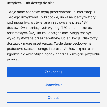
warsztatów i wielką fanką klasyków pokroju Fasolek, Arki
urządzeniu lub dostęp do nich.
Noego czy ścieżek dźwiękowych z bajek Disneya. Wierzę,
że muzyka to jeden z najpiękniejszych języków
Twoje dane osobowe będą przetwarzane, a informacje z
dzieciństwa, dlatego chcę pomóc rodzicom i nauczycielom
Twojego urządzenia (pliki cookie, unikalne identyfikatory
odkrywać jej moc.
itp.) mogą być wyświetlane i zapisywane przez 137
dostawców spełniających wymogi TFC oraz partnerów
reklamowych (62) lub im udostępniane. Mogą też być
Poprzedni:
wykorzystywane przez tę witrynę lub aplikację. Niektórzy
Odkryj, jak dodać konto na Spotify i
dostawcy mogę przetwarzać Twoje dane osobowe na
ciesz się muzyką bez ograniczeń!
podstawie uzasadnionego interesu. Możesz się na to nie
Następny:
zgodzić nie akceptując zgody poprzez kliknięcie przycisku
Idealne podkłady muzyczne do „Gdzie
poniżej.
strumyk płynie z wolna” – odkryj
najlepsze wersje!
Zaakceptuj
Ustawienia
Przeczytaj także
Odrzuć