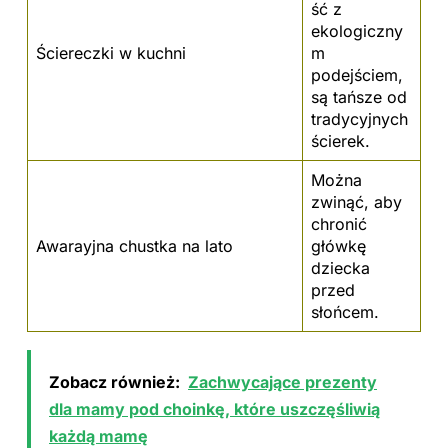
ść z
ekologiczny
Ściereczki w kuchni
m
podejściem,
są tańsze od
tradycyjnych
ścierek.
Można
zwinąć, aby
chronić
Awarayjna chustka na lato
główkę
dziecka
przed
słońcem.
Zobacz również:
Zachwycające prezenty
dla mamy pod choinkę, które uszczęśliwią
każdą mamę