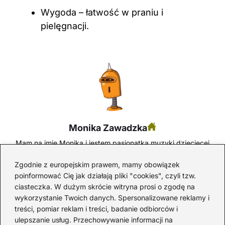
Wygoda – łatwość w praniu i
pielęgnacji.
Monika Zawadzka
Mam na imię Monika i jestem pasjonatką muzyki dziecięcej
– tej, która bawi, uczy i rozwija. Od lat śledzę trendy w
edukacji muzycznej najmłodszych, testuję piosenki,
Zgodnie z europejskim prawem, mamy obowiązek
rytmiczne zabawy i instrumenty przyjazne dzieciom. Na
poinformować Cię jak działają pliki "cookies", czyli tzw.
blogu dzielę się sprawdzonymi utworami, pomysłami na
ciasteczka. W dużym skrócie witryna prosi o zgodę na
zajęcia, a także refleksjami na temat wpływu muzyki na
wykorzystanie Twoich danych. Spersonalizowane reklamy i
rozwój dziecka.
treści, pomiar reklam i treści, badanie odbiorców i
Prywatnie jestem mamą, animatorką muzycznych
ulepszanie usług. Przechowywanie informacji na