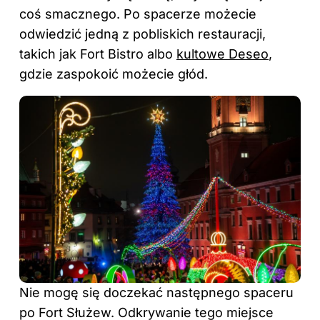
coś smacznego. Po spacerze możecie
odwiedzić jedną z pobliskich restauracji,
takich jak Fort Bistro albo
kultowe Deseo
,
gdzie zaspokoić możecie głód.
Nie mogę się doczekać następnego spaceru
po Fort Służew. Odkrywanie tego miejsce