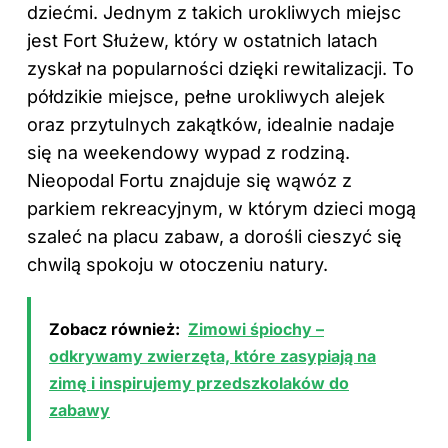
dziećmi. Jednym z takich urokliwych miejsc
jest Fort Służew, który w ostatnich latach
zyskał na popularności dzięki rewitalizacji. To
półdzikie miejsce, pełne urokliwych alejek
oraz przytulnych zakątków, idealnie nadaje
się na weekendowy wypad z rodziną.
Nieopodal Fortu znajduje się wąwóz z
parkiem rekreacyjnym, w którym dzieci mogą
szaleć na placu zabaw, a dorośli cieszyć się
chwilą spokoju w otoczeniu natury.
Zobacz również:
Zimowi śpiochy –
odkrywamy zwierzęta, które zasypiają na
zimę i inspirujemy przedszkolaków do
zabawy