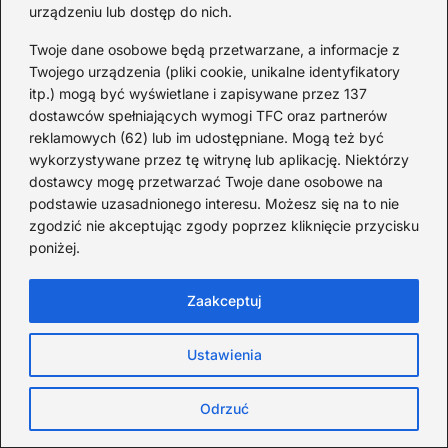
urządzeniu lub dostęp do nich.
Twoje dane osobowe będą przetwarzane, a informacje z
Twojego urządzenia (pliki cookie, unikalne identyfikatory
itp.) mogą być wyświetlane i zapisywane przez 137
dostawców spełniających wymogi TFC oraz partnerów
reklamowych (62) lub im udostępniane. Mogą też być
wykorzystywane przez tę witrynę lub aplikację. Niektórzy
Gdzie zrobić kurs opiekunki dziecięcej i
dostawcy mogę przetwarzać Twoje dane osobowe na
zyskać pewność siebie — sprawdzone
podstawie uzasadnionego interesu. Możesz się na to nie
kursy
zgodzić nie akceptując zgody poprzez kliknięcie przycisku
poniżej.
2026-08-05
Zaakceptuj
Ustawienia
Odrzuć
Rodzice