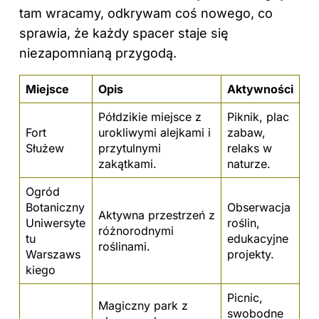
tam wracamy, odkrywam coś nowego, co
sprawia, że każdy spacer staje się
niezapomnianą przygodą.
Miejsce
Opis
Aktywności
Półdzikie miejsce z
Piknik, plac
Fort
urokliwymi alejkami i
zabaw,
Służew
przytulnymi
relaks w
zakątkami.
naturze.
Ogród
Botaniczny
Obserwacja
Aktywna przestrzeń z
Uniwersyte
roślin,
różnorodnymi
tu
edukacyjne
roślinami.
Warszaws
projekty.
kiego
Picnic,
Magiczny park z
swobodne