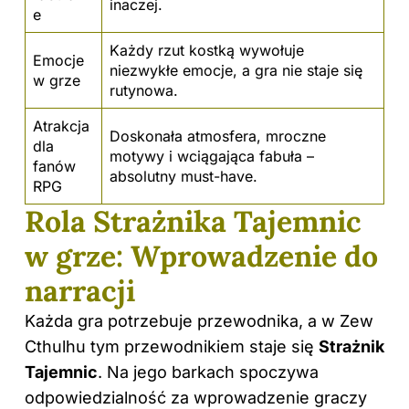
inaczej.
e
Każdy rzut kostką wywołuje
Emocje
niezwykłe emocje, a gra nie staje się
w grze
rutynowa.
Atrakcja
Doskonała atmosfera, mroczne
dla
motywy i wciągająca fabuła –
fanów
absolutny must-have.
RPG
Rola Strażnika Tajemnic
w grze: Wprowadzenie do
narracji
Każda gra potrzebuje przewodnika, a w Zew
Cthulhu tym przewodnikiem staje się
Strażnik
Tajemnic
. Na jego barkach spoczywa
odpowiedzialność za wprowadzenie graczy