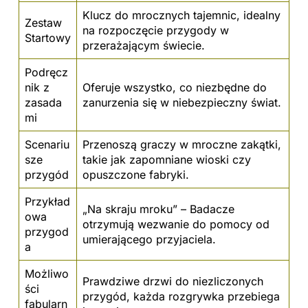
Klucz do mrocznych tajemnic, idealny
Zestaw
na rozpoczęcie przygody w
Startowy
przerażającym świecie.
Podręcz
nik z
Oferuje wszystko, co niezbędne do
zasada
zanurzenia się w niebezpieczny świat.
mi
Scenariu
Przenoszą graczy w mroczne zakątki,
sze
takie jak zapomniane wioski czy
przygód
opuszczone fabryki.
Przykład
„Na skraju mroku” – Badacze
owa
otrzymują wezwanie do pomocy od
przygod
umierającego przyjaciela.
a
Możliwo
Prawdziwe drzwi do niezliczonych
ści
przygód, każda rozgrywka przebiega
fabularn