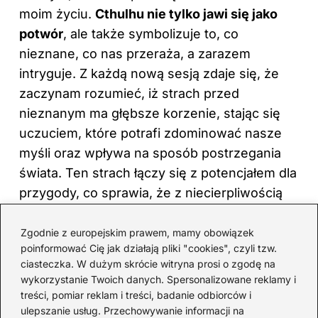
moim życiu.
Cthulhu nie tylko jawi się jako
potwór
, ale także symbolizuje to, co
nieznane, co nas przeraża, a zarazem
intryguje. Z każdą nową sesją zdaje się, że
zaczynam rozumieć, iż strach przed
nieznanym ma głębsze korzenie, stając się
uczuciem, które potrafi zdominować nasze
myśli oraz wpływa na sposób postrzegania
świata. Ten strach łączy się z potencjałem dla
przygody, co sprawia, że z niecierpliwością
oczekuję kolejnej sesji.
Zgodnie z europejskim prawem, mamy obowiązek
Odkrywanie mitów Cthulhu daje mi możliwość
poinformować Cię jak działają pliki "cookies", czyli tzw.
swobodnego eksplorowania moich lęków w
ciasteczka. W dużym skrócie witryna prosi o zgodę na
wykorzystanie Twoich danych. Spersonalizowane reklamy i
bezpiecznym środowisku. Każda sesja
treści, pomiar reklam i treści, badanie odbiorców i
przynosi nowe przygody, które pozwalają mi
ulepszanie usług. Przechowywanie informacji na