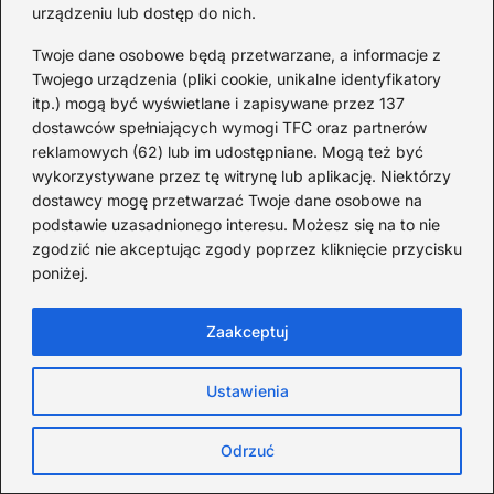
zbadać zarówno
ciemną stronę ludzkiej
urządzeniu lub dostęp do nich.
natury
, jak i mroczne aspekty otaczającego
Twoje dane osobowe będą przetwarzane, a informacje z
mnie świata. Wyjątkowe scenariusze, takie
Twojego urządzenia (pliki cookie, unikalne identyfikatory
jak „Samotnie przeciwko płomieniom” czy
itp.) mogą być wyświetlane i zapisywane przez 137
dostawców spełniających wymogi TFC oraz partnerów
„Na skraju mroku”, oferują mi szansę
reklamowych (62) lub im udostępniane. Mogą też być
zrozumienia i zmierzenia się z tym, co kryje
wykorzystywane przez tę witrynę lub aplikację. Niektórzy
się w mroku.
dostawcy mogę przetwarzać Twoje dane osobowe na
podstawie uzasadnionego interesu. Możesz się na to nie
Czytaj dalej, aby zapoznać się z niektórymi z
zgodzić nie akceptując zgody poprzez kliknięcie przycisku
wyjątkowych scenariuszy i ich
poniżej.
charakterystyką:
Zaakceptuj
„Samotnie przeciwko płomieniom”
–
walka o przetrwanie w obliczu
Ustawienia
nieuchronnego losu.
Odrzuć
„Na skraju mroku”
– podróż w głąb
nieznanych tajemnic, gdzie granice