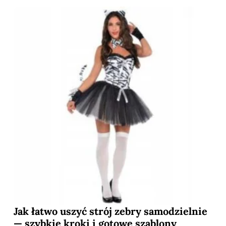
Jak łatwo uszyć strój zebry samodzielnie
— szybkie kroki i gotowe szablony