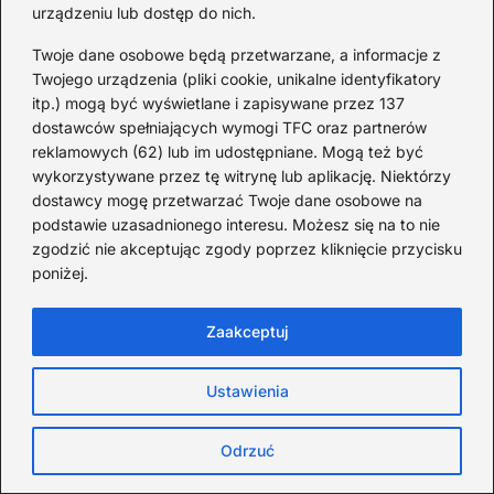
urządzeniu lub dostęp do nich.
Tajemnice Jego Domu w
Suffolk
Twoje dane osobowe będą przetwarzane, a informacje z
Twojego urządzenia (pliki cookie, unikalne identyfikatory
2025-12-02
itp.) mogą być wyświetlane i zapisywane przez 137
HAND-MADE, czyli
dostawców spełniających wymogi TFC oraz partnerów
najnowszy projekt muzyczny
reklamowych (62) lub im udostępniane. Mogą też być
Wojtka Staroniewicza
wykorzystywane przez tę witrynę lub aplikację. Niektórzy
dostawcy mogę przetwarzać Twoje dane osobowe na
2025-07-02
podstawie uzasadnionego interesu. Możesz się na to nie
WŁODZIMIERZ PAWLIK –
zgodzić nie akceptując zgody poprzez kliknięcie przycisku
opis muzycznej kariery,
poniżej.
nagrody, opinie w prasie
2025-07-02
Zaakceptuj
ADAM PIEROŃCZYK
„DIGIVOOCO” – opis
Ustawienia
zespołu, kariera muzyczna,
opinie
Odrzuć
2025-07-02