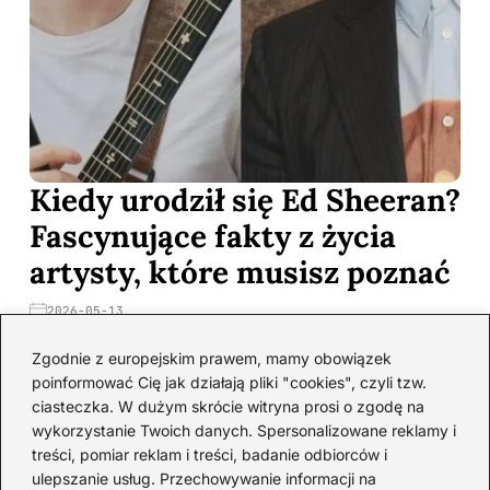
Kiedy urodził się Ed Sheeran?
Fascynujące fakty z życia
artysty, które musisz poznać
2026-05-13
Ed Sheeran to jeden z moich ulubionych artystów, a jego
Zgodnie z europejskim prawem, mamy obowiązek
muzyka towarzyszy mi w wielu ważnych chwilach. Dlatego
poinformować Cię jak działają pliki "cookies", czyli tzw.
z wielką…
ciasteczka. W dużym skrócie witryna prosi o zgodę na
wykorzystanie Twoich danych. Spersonalizowane reklamy i
treści, pomiar reklam i treści, badanie odbiorców i
Gdzie Tak Naprawdę Mieszka
ulepszanie usług. Przechowywanie informacji na
Ed Sheeran? Odkryj