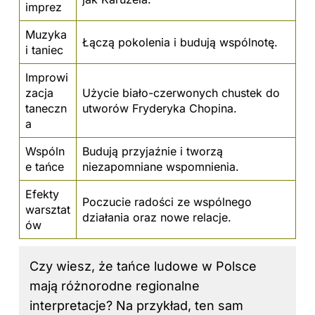
imprez
Muzyka
Łączą pokolenia i budują wspólnotę.
i taniec
Improwi
zacja
Użycie biało-czerwonych chustek do
taneczn
utworów Fryderyka Chopina.
a
Wspóln
Budują przyjaźnie i tworzą
e tańce
niezapomniane wspomnienia.
Efekty
Poczucie radości ze wspólnego
warsztat
działania oraz nowe relacje.
ów
Czy wiesz, że tańce ludowe w Polsce
mają różnorodne regionalne
interpretacje? Na przykład, ten sam