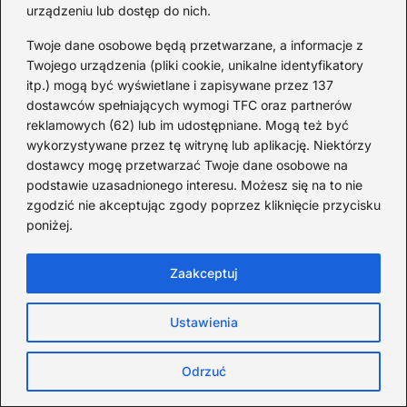
ruchowe oraz rytmiczne wyliczanki
urządzeniu lub dostęp do nich.
umożliwiają łatwe przyswojenie historii
Twoje dane osobowe będą przetwarzane, a informacje z
naszego kraju, a przy tym stanowią
Twojego urządzenia (pliki cookie, unikalne identyfikatory
znakomity sposób na integrację między
itp.) mogą być wyświetlane i zapisywane przez 137
dostawców spełniających wymogi TFC oraz partnerów
pokoleniami.
reklamowych (62) lub im udostępniane. Mogą też być
Wspólna zabawa wzmacnia
wykorzystywane przez tę witrynę lub aplikację. Niektórzy
dostawcy mogę przetwarzać Twoje dane osobowe na
więzi rodzinne oraz
podstawie uzasadnionego interesu. Możesz się na to nie
społeczne
zgodzić nie akceptując zgody poprzez kliknięcie przycisku
poniżej.
Zaakceptuj
Ustawienia
Odrzuć