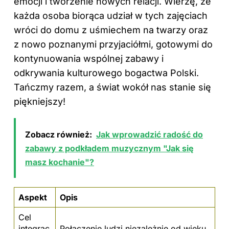
emocji i tworzenie nowych relacji. Wierzę, że
każda osoba biorąca udział w tych zajęciach
wróci do domu z uśmiechem na twarzy oraz
z nowo poznanymi przyjaciółmi, gotowymi do
kontynuowania wspólnej zabawy i
odkrywania kulturowego bogactwa Polski.
Tańczmy razem, a świat wokół nas stanie się
piękniejszy!
Zobacz również:
Jak wprowadzić radość do
zabawy z podkładem muzycznym "Jak się
masz kochanie"?
Aspekt
Opis
Cel
integrac
Połączenie ludzi niezależnie od wieku.