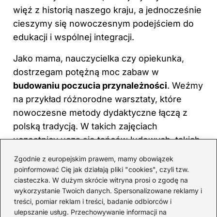
więź z historią naszego kraju, a jednocześnie
cieszymy się nowoczesnym podejściem do
edukacji i wspólnej integracji.
Jako mama, nauczycielka czy opiekunka,
dostrzegam potężną moc zabaw w
budowaniu poczucia przynależności
. Weźmy
na przykład różnorodne warsztaty, które
nowoczesne metody dydaktyczne łączą z
polską tradycją. W takich zajęciach
uczestnicy uczą się tańców ludowych, takich
jak kujawiak czy polonez, równocześnie
Zgodnie z europejskim prawem, mamy obowiązek
wykorzystując współczesne formy zabaw,
poinformować Cię jak działają pliki "cookies", czyli tzw.
takie jak śpiew czy prace plastyczne.
ciasteczka. W dużym skrócie witryna prosi o zgodę na
wykorzystanie Twoich danych. Spersonalizowane reklamy i
Podrzucam
link do wpisu
, w którym była
treści, pomiar reklam i treści, badanie odbiorców i
mowa o podobnym zagadnieniu. Zabawy
ulepszanie usług. Przechowywanie informacji na