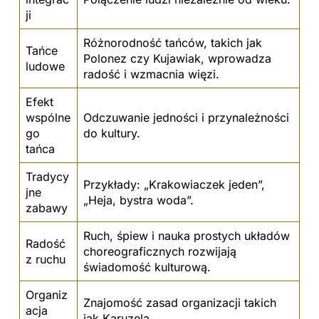
ji
Różnorodność tańców, takich jak
Tańce
Polonez czy Kujawiak, wprowadza
ludowe
radość i wzmacnia więzi.
Efekt
wspólne
Odczuwanie jedności i przynależności
go
do kultury.
tańca
Tradycy
Przykłady: „Krakowiaczek jeden”,
jne
„Heja, bystra woda”.
zabawy
Ruch, śpiew i nauka prostych układów
Radość
choreograficznych rozwijają
z ruchu
świadomość kulturową.
Organiz
Znajomość zasad organizacji takich
acja
jak Karuzela.