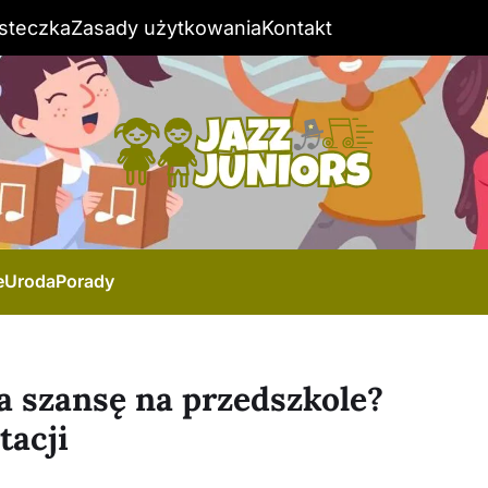
steczka
Zasady użytkowania
Kontakt
e
Uroda
Porady
a szansę na przedszkole?
tacji