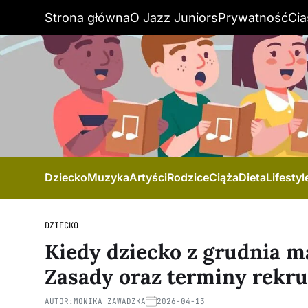
Strona główna
O Jazz Juniors
Prywatność
Cia
Dziecko
Muzyka
Artyści
Rodzice
Ciąża
Dieta
Lifestyl
DZIECKO
Kiedy dziecko z grudnia m
Zasady oraz terminy rekru
AUTOR:
MONIKA ZAWADZKA
2026-04-13