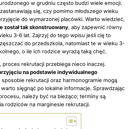
urodzonego w grudniu często budzi wiele emocji.
 zastanawiają się, czy pomimo młodszego wieku
przyjęcie do wymarzonej placówki. Warto wiedzieć,
ce został tak skonstruowany
, aby zapewnić równy
ieku 3-6 lat. Zajrzyj do
tego wpisu
jeśli cię to
uczęszczać do przedszkola, natomiast te w wieku 3-
lnego, o ile ich rodzice wyrażą taką chęć.
proces rekrutacji przebiega nieco inaczej.
przyjęciu na podstawie indywidualnego
 sposobie rekrutacji oraz harmonogramie mogą
warto sięgnąć po lokalne informacje. Sprawdzając
procesu, należy być na bieżąco; terminy są
a rodziców na marginesie rekrutacji.