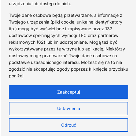
urządzeniu lub dostęp do nich.
Twoje dane osobowe będą przetwarzane, a informacje z
Twojego urządzenia (pliki cookie, unikalne identyfikatory
itp.) mogą być wyświetlane i zapisywane przez 137
dostawców spełniających wymogi TFC oraz partnerów
reklamowych (62) lub im udostępniane. Mogą też być
wykorzystywane przez tę witrynę lub aplikację. Niektórzy
Gdzie zrobić kurs opiekunki dziecięcej i
dostawcy mogę przetwarzać Twoje dane osobowe na
zyskać pewność siebie — sprawdzone
podstawie uzasadnionego interesu. Możesz się na to nie
kursy
zgodzić nie akceptując zgody poprzez kliknięcie przycisku
poniżej.
2026-08-05
Zaakceptuj
Ustawienia
Odrzuć
Rodzice