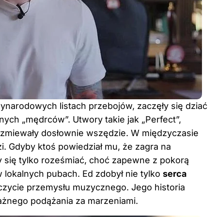
narodowych listach przebojów, zaczęły się dziać
ych „mędrców”. Utwory takie jak „Perfect”,
zbrzmiewały dosłownie wszędzie. W międzyczasie
i. Gdyby ktoś powiedział mu, że zagra na
y się tylko roześmiać, choć zapewne z pokorą
 lokalnych pubach. Ed zdobył nie tylko
serca
zczycie przemysłu muzycznego. Jego historia
ważnego podążania za marzeniami.