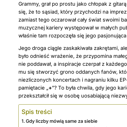
Grammy, grał po prostu jako chłopak z gita
się, że to sąsiad, który przychodzi na impr
zamiast tego oczarował cały świat swoimi ba
muzycznej kariery występował w małych puba
właśnie tam rozpoczęła się jego pasjonująca
Jego droga ciągle zaskakiwała zakrętami, ale
było odnieść wrażenie, że przypomina małe
nie poddawał, a inspiracje czerpał z każdego
mu się stworzyć grono oddanych fanów, które
niezliczonych koncertach i nagraniu kilku EP
pamiętacie „
+
”? To była chwila, gdy jego ka
przekształcił się w osobę uosabiającą nie
Spis treści
Gdy liczby mówią same za siebie