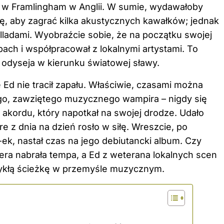
rą w Framlingham w Anglii. W sumie, wydawałoby
ezę, aby zagrać kilka akustycznych kawałków; jednak
lladami. Wyobraźcie sobie, że na początku swojej
ch i współpracował z lokalnymi artystami. To
 odyseja w kierunku światowej sławy.
 Ed nie tracił zapału. Właściwie, czasami można
go, zawziętego muzycznego wampira – nigdy się
 akordu, który napotkał na swojej drodze. Udało
 z dnia na dzień rosło w siłę. Wreszcie, po
-ek, nastał czas na jego debiutancki album. Czy
riera nabrała tempa, a Ed z weterana lokalnych scen
zwykłą ścieżkę w przemyśle muzycznym.