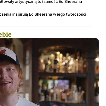
ztałtowały artystyczną tożsamość Ed Sheerana
czenia inspirują Ed Sheerana w jego twórczości
ebie