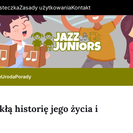
steczka
Zasady użytkowania
Kontakt
e
Uroda
Porady
łą historię jego życia i