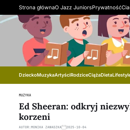
Strona główna
O Jazz Juniors
Prywatność
Cia
Dziecko
Muzyka
Artyści
Rodzice
Ciąża
Dieta
Lifestyl
MUZYKA
Ed Sheeran: odkryj niezwyk
korzeni
AUTOR:
MONIKA ZAWADZKA
2025-10-04