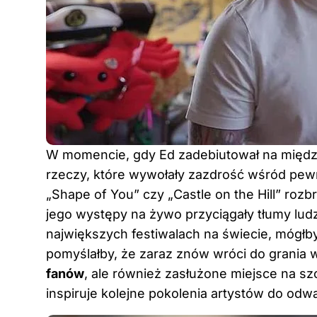
W momencie, gdy Ed zadebiutował na między
rzeczy, które wywołały zazdrość wśród pewn
„Shape of You” czy „Castle on the Hill” ro
jego występy na żywo przyciągały tłumy ludz
największych festiwalach na świecie, mógłb
pomyślałby, że zaraz znów wróci do grania w
fanów
, ale również zasłużone miejsce na s
inspiruje kolejne pokolenia artystów do od