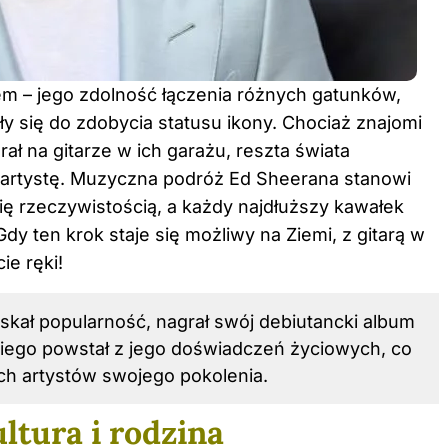
 – jego zdolność łączenia różnych gatunków,
y się do zdobycia statusu ikony. Chociaż znajomi
ał na gitarze w ich garażu, reszta świata
artystę. Muzyczna podróż Ed Sheerana stanowi
się rzeczywistością, a każdy najdłuższy kawałek
y ten krok staje się możliwy na Ziemi, z gitarą w
ie ręki!
yskał popularność, nagrał swój debiutancki album
a niego powstał z jego doświadczeń życiowych, co
ch artystów swojego pokolenia.
ltura i rodzina