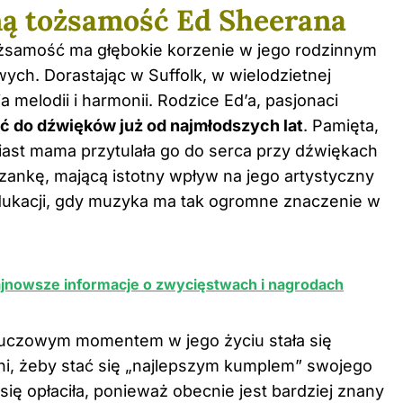
ną tożsamość Ed Sheerana
ożsamość ma głębokie korzenie w jego rodzinnym
ych. Dorastając w Suffolk, w wielodzietnej
a melodii i harmonii. Rodzice Ed’a, pasjonaci
ć do dźwięków już od najmłodszych lat
. Pamięta,
miast mama przytulała go do serca przy dźwiękach
zankę, mającą istotny wpływ na jego artystyczny
dukacji, gdy muzyka ma tak ogromne znaczenie w
jnowsze informacje o zwycięstwach i nagrodach
kluczowym momentem w jego życiu stała się
ełni, żeby stać się „najlepszym kumplem” swojego
ię opłaciła, ponieważ obecnie jest bardziej znany