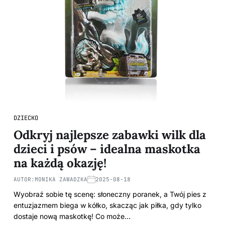
DZIECKO
Odkryj najlepsze zabawki wilk dla
dzieci i psów – idealna maskotka
na każdą okazję!
AUTOR:
MONIKA ZAWADZKA
2025-08-18
Wyobraź sobie tę scenę: słoneczny poranek, a Twój pies z
entuzjazmem biega w kółko, skacząc jak piłka, gdy tylko
dostaje nową maskotkę! Co może…