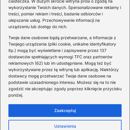
ciasteczka. W dużym skrócie witryna prosi o zgodę na
historia piosenki
sa
wykorzystanie Twoich danych. Spersonalizowane reklamy i
go
treści, pomiar reklam i treści, badanie odbiorców i
ulepszanie usług. Przechowywanie informacji na
urządzeniu lub dostęp do nich.
Redakcja
Twoje dane osobowe będą przetwarzane, a informacje z
JazzJuniors.pl to miejsce dla rodziców, nauczycieli,
Twojego urządzenia (pliki cookie, unikalne identyfikatory
animatorów i wszystkich, którzy wierzą, że muzyka to coś
itp.) mogą być wyświetlane i zapisywane przez 137
więcej niż dźwięki – to emocje, relacje i wspomnienia.
dostawców spełniających wymogi TFC oraz partnerów
Szukasz inspiracji do rodzinnego śpiewania?
reklamowych (62) lub im udostępniane. Mogą też być
wykorzystywane przez tę witrynę lub aplikację. Niektórzy
Redakcja:
Monika Zawadzka
dostawcy mogę przetwarzać Twoje dane osobowe na
podstawie uzasadnionego interesu. Możesz się na to nie
Piłsudskiego 211AD, 14-714 Kielce
zgodzić nie akceptując zgody poprzez kliknięcie przycisku
733 311 7511
poniżej.
poczta@jazzjuniors.pl
Zaakceptuj
Strona główna
O Jazz Juniors
Prywatność
Ustawienia