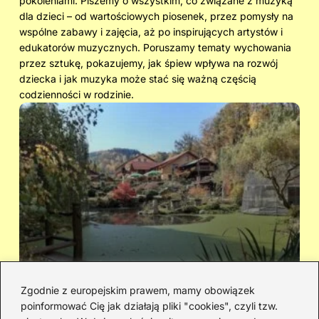
pokoleniami. Piszemy o wszystkim, co związane z muzyką
dla dzieci – od wartościowych piosenek, przez pomysły na
wspólne zabawy i zajęcia, aż po inspirujących artystów i
edukatorów muzycznych. Poruszamy tematy wychowania
przez sztukę, pokazujemy, jak śpiew wpływa na rozwój
dziecka i jak muzyka może stać się ważną częścią
codzienności w rodzinie.
Zgodnie z europejskim prawem, mamy obowiązek
poinformować Cię jak działają pliki "cookies", czyli tzw.
Cicha woda — kto śpiewał i jaka jest
Ja