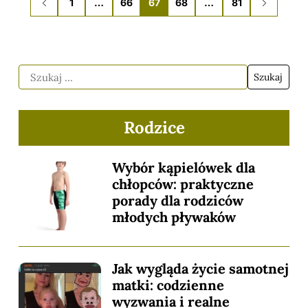
1
…
66
67
68
…
81
Rodzice
Wybór kąpielówek dla
chłopców: praktyczne
porady dla rodziców
młodych pływaków
Jak wygląda życie samotnej
matki: codzienne
wyzwania i realne